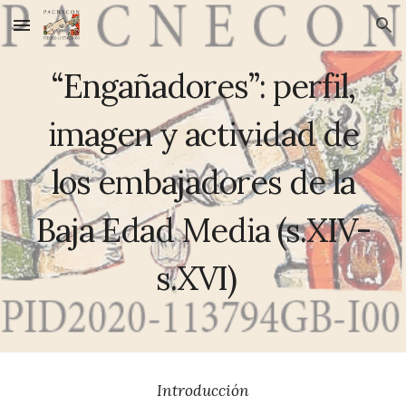
Skip to main content
Skip to navigation
“Engañadores”: perfil,
imagen y actividad de
los embajadores de la
Baja Edad Media (s.XIV-
s.XVI)
Introducción