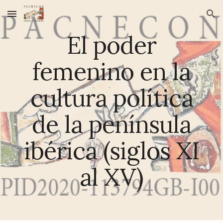
Skip to main content
Skip to navigation
El poder
femenino en la
cultura política
de la península
ibérica (siglos XI
al XV)