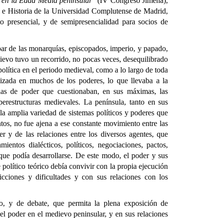
ca en la Edad Media peninsular
” (IV Congreso Jimena),
ía e Historia de la Universidad Complutense de Madrid,
o presencial, y de semipresencialidad para socios de
ar de las monarquías, episcopados, imperio, y papado,
ievo tuvo un recorrido, no pocas veces, desequilibrado
a política en el periodo medieval, como a lo largo de toda
alizada en muchos de los poderes, lo que llevaba a la
cias de poder que cuestionaban, en sus máximas, las
perestructuras medievales. La península, tanto en sus
 la amplia variedad de sistemas políticos y poderes que
ntos, no fue ajena a ese constante movimiento entre las
r y de las relaciones entre los diversos agentes, que
ientos dialécticos, políticos, negociaciones, pactos,
s que podía desarrollarse. De este modo, el poder y sus
 político teórico debía convivir con la propia ejecución
icciones y dificultades y con sus relaciones con los
o, y de debate, que permita la plena exposición de
del poder en el medievo peninsular, y en sus relaciones