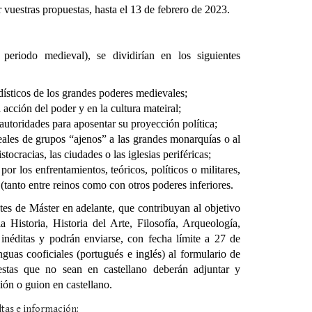
r vuestras propuestas, hasta el 13 de febrero de 2023.
 periodo medieval), se dividirían en los siguientes
icos de los grandes poderes medievales;
cción del poder y en la cultura mateiral;
toridades para aposentar su proyección política;
es de grupos “ajenos” a las grandes monarquías o al
tocracias, las ciudades o las iglesias periféricas;
os enfrentamientos, teóricos, políticos o militares,
(tanto entre reinos como con otros poderes inferiores.
tes de Máster en adelante, que contribuyan al objetivo
 Historia, Historia del Arte, Filosofía, Arqueología,
 inéditas y podrán enviarse, con fecha límite a 27 de
nguas cooficiales (portugués e inglés) al formulario de
uestas que no sean en castellano deberán adjuntar y
ón o guion en castellano.
ltas e información: