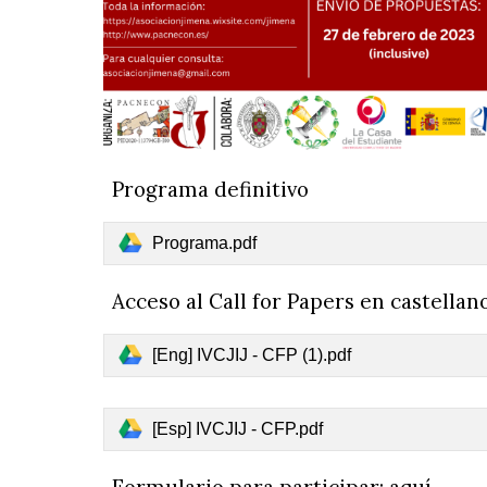
Programa definitivo
Programa.pdf
Acceso al Call for Papers en castellano
[Eng] IVCJIJ - CFP (1).pdf
[Esp] IVCJIJ - CFP.pdf
Formulario para participar
: aquí.