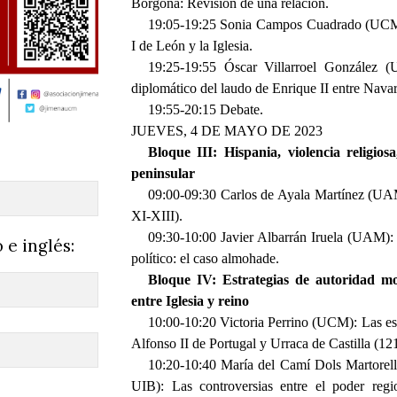
Borgoña: Revisión de una relación.
19:05-19:25 Sonia Campos Cuadrado (UCM):
I de León y la Iglesia.
19:25-19:55 Óscar Villarroel González (U
diplomático del laudo de Enrique II entre Navar
19:55-20:15 Debate.
JUEVES, 4 DE MAYO DE 2023
Bloque III: Hispania, violencia religi
peninsular
09:00-09:30 Carlos de Ayala Martínez (UAM)
XI-XIII).
09:30-10:00 Javier Albarrán Iruela (UAM):
 e inglés:
político: el caso almohade.
Bloque IV: Estrategias de autoridad mon
entre Iglesia y reino
10:00-10:20 Victoria Perrino (UCM): Las es
Alfonso II de Portugal y Urraca de Castilla (12
10:20-10:40 María del Camí Dols Martorell 
UIB): Las controversias entre el poder regi