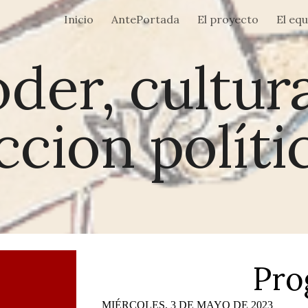
Inicio
AntePortada
El proyecto
El eq
ip to main content
Skip to navigat
der, cultur
ccion políti
Pro
MIÉRCOLES, 3 DE MAYO DE 2023