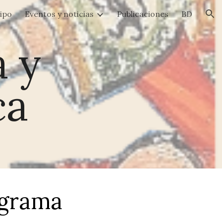
uipo
Eventos y noticias
Publicaciones
BD
ion
a y
ca
grama