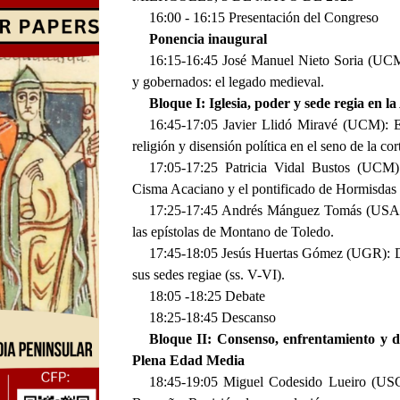
16:00 - 16:15 Presentación del Congreso
Ponencia inaugural
16:15-16:45 José Manuel Nieto Soria (UCM)
y gobernados: el legado medieval.
Bloque I: Iglesia, poder y sede regia en 
16:45-17:05 Javier Llidó Miravé (UCM): El
religión y disensión política en el seno de la cor
17:05-17:25 Patricia Vidal Bustos (UCM)
Cisma Acaciano y el pontificado de Hormisdas (5
17:25-17:45 Andrés Mánguez Tomás (USAL): 
las epístolas de Montano de Toledo.
17:45-18:05 Jesús Huertas Gómez (UGR): De 
sus sedes regiae (ss. V-VI).
18:05 -18:25 Debate
18:25-18:45 Descanso
Bloque II: Consenso, enfrentamiento y di
Plena Edad Media
18:45-19:05 Miguel Codesido Lueiro (USC