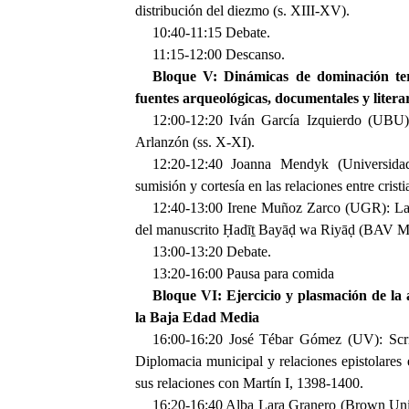
distribución del diezmo (s. XIII-XV).
10:40-11:15 Debate.
11:15-12:00 Descanso.
Bloque V: Dinámicas de dominación terri
fuentes arqueológicas, documentales y litera
12:00-12:20 Iván García Izquierdo (UBU): 
Arlanzón (ss. X-XI).
12:20-12:40 Joanna Mendyk (Universida
sumisión y cortesía en las relaciones entre cri
12:40-13:00 Irene Muñoz Zarco (UGR): Las
del manuscrito Ḥadīṯ Bayāḍ wa Riyāḍ (BAV Ms
13:00-13:20 Debate.
13:20-16:00 Pausa para comida
Bloque VI: Ejercicio y plasmación de la 
la Baja Edad Media
16:00-16:20 José Tébar Gómez (UV): Scrivi
Diplomacia municipal y relaciones epistolares 
sus relaciones con Martín I, 1398-1400.
16:20-16:40 Alba Lara Granero (Brown Univ