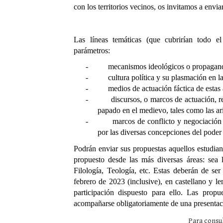
con los territorios vecinos, os invitamos a envia
Las líneas temáticas (que cubrirían todo el
parámetros:
- mecanismos ideológicos o propagandíst
- cultura política y su plasmación en la a
- medios de actuación fáctica de estas au
- discursos, o marcos de actuación, real
papado en el medievo, tales como las aris
- marcos de conflicto y negociación por l
por las diversas concepciones del poder 
Podrán enviar sus propuestas aquellos estudian
propuesto desde las más diversas áreas: sea la
Filología, Teología, etc. Estas deberán de ser
febrero de 2023 (inclusive), en castellano y le
participación dispuesto para ello. Las prop
acompañarse obligatoriamente de una presentaci
Para consu