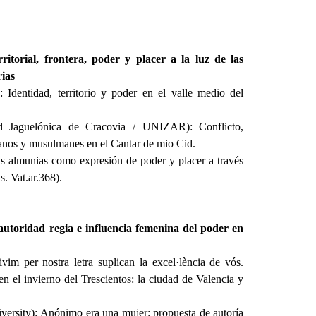
torial, frontera, poder y placer a la luz de las
rias
Identidad, territorio y poder en el valle medio del
d Jaguelónica de Cracovia / UNIZAR): Conflicto,
stianos y musulmanes en el Cantar de mio Cid.
 almunias como expresión de poder y placer a través
. Vat.ar.368).
autoridad regia e influencia femenina del poder en
m per nostra letra suplican la excel·lència de vós.
en el invierno del Trescientos: la ciudad de Valencia y
ersity): Anónimo era una mujer: propuesta de autoría